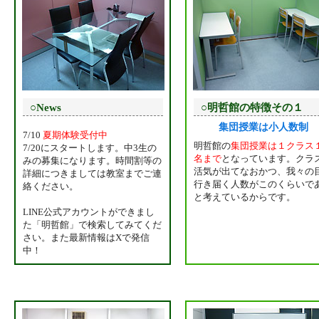
○News
○明哲館の特徴その１
集団授業は小人数制
7/10
夏期体験受付中
明哲館の
集団授業は１クラス
7/20にスタートします。中3生の
名まで
となっています。クラ
みの募集になります。時間割等の
活気が出てなおかつ、我々の
詳細につきましては教室までご連
行き届く人数がこのくらいで
絡ください。
と考えているからです。
LINE公式アカウントができまし
た「明哲館」で検索してみてくだ
さい。また最新情報はXで発信
中！