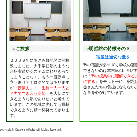
○ご挨拶
○明哲館の特徴その３
宿題は適切な量を
２００９年にあざみ野地区に開校
塾の宿題が多すぎて学校の宿
致しました。大手学習塾のような
できないのは本末転倒。明哲
合格実績やシステムに頼りきって
は「
塾の授業中に理解できる
しまうことなく、もう一度原点に
にする
」をモットーに、宿題
立ち返りアナログ的ではあります
徒さんたちの負担にならない
が「
授業力
」・「
生徒一人一人と
な量を心がけています。
全力で向き合う姿勢
」を大切にで
きるような塾でありたいと考えて
います。この地域に少しでも貢献
できるように精一杯努めて参りま
す。
copyright©
Create a Website
All Rights Reserved.